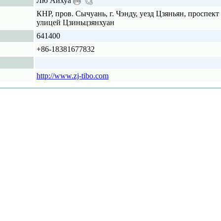
Лю Айхуа
КНР, пров. Сычуань, г. Чэнду, уезд Цзяньян, проспект
улицей Цзиньцзянхуан
641400
+86-18381677832
http://www.zj-tibo.com
рекомендовать продукцию