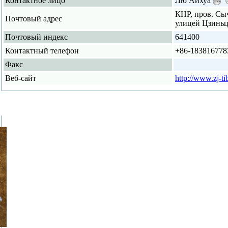
Контактное лицо
Лю Айхуа
КНР, пров. Сыч
Почтовый адрес
улицей Цзиньц
Почтовый индекс
641400
Контактный телефон
+86-183816778
Факс
Веб-сайт
http://www.zj-t
рекомен