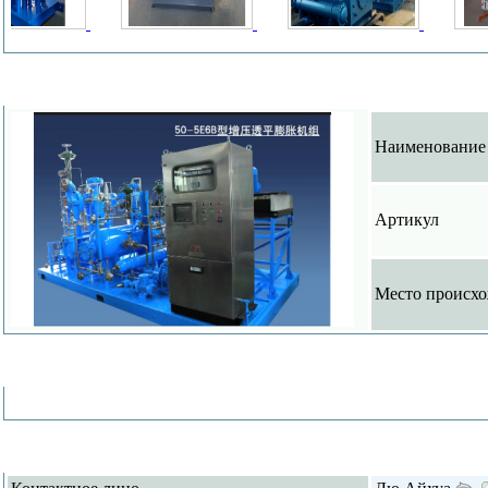
О деяте
Наименование
Aртикул
Место происх
Подроб
Контак