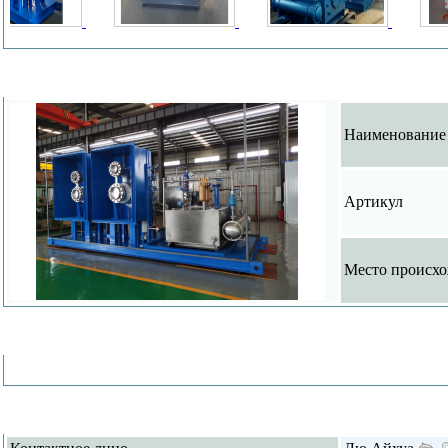
О деяте
Наименование
Aртикул
Место происх
Подроб
Контак