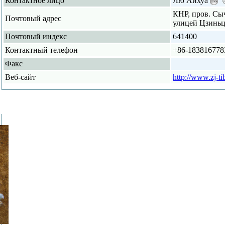
Контактное лицо
Лю Айхуа
КНР, пров. Сыч
Почтовый адрес
улицей Цзиньц
Почтовый индекс
641400
Контактный телефон
+86-183816778
Факс
Веб-сайт
http://www.zj-t
рекомен